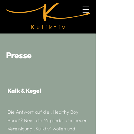
Presse
Kalk & Kegel
Die Antwort auf die „Healthy Boy
Band“? Nein, die Mitglieder der neuen
Vereinigung „Kuliktiv“ wollen und